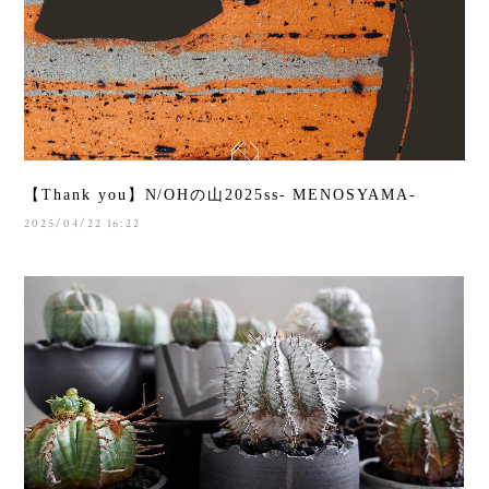
【Thank you】N/OHの山2025ss- MENOSYAMA-
2025/04/22 16:22