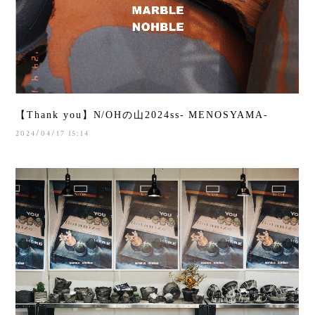
【Thank you】N/OHの山2024ss- MENOSYAMA-
2024/04/17 15:14