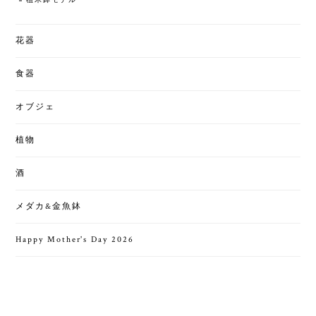
植木鉢モデル
花器
食器
オブジェ
植物
酒
メダカ&金魚鉢
Happy Mother's Day 2026