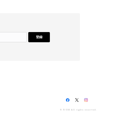
登録
© N/OH All rights reserved.