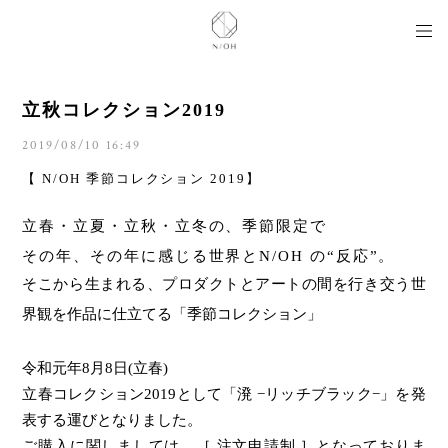
立秋コレクション2019
2019/08/10 16:49
【 N/OH 季節コレクション 2019】
立春・立夏・立秋・立冬の、季節限定で
その年、その年に感じる世界と
N/OH
の“反応”。
そこから生まれる、プロダクトとアートの間を行き交う世
界観を作品に仕立てる「季節コレクション」
令和元年8月8日(立春)
立春コレクション2019として「溌 −リッチブラック−」を発
表する運びとなりました。
ご購入に関しましては、
［ 注文申請制 ］となっておりま