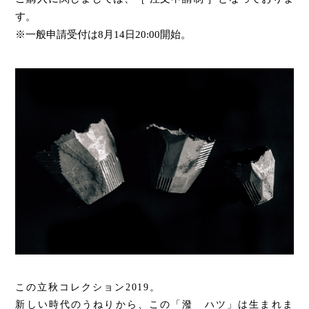
す。
※一般申請受付は
8
月
14
日
20:00
開始。
この立秋コレクション2019。
新しい時代のうねりから、この「潑 ハツ」は生まれま